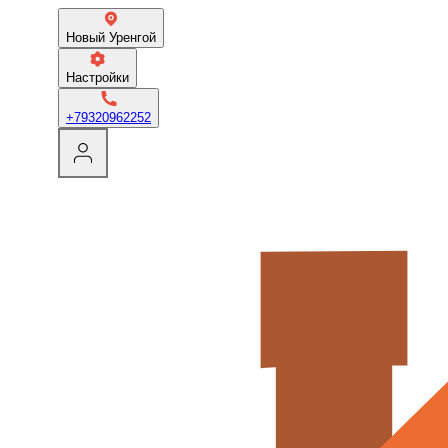
Новый Уренгой
Настройки
+79320962252